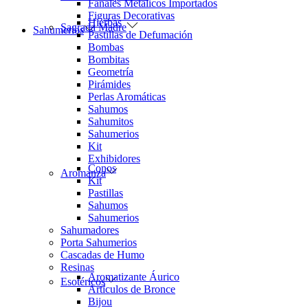
Fanales Metálicos Importados
Figuras Decorativas
Hierbas
Sagrada Madre
Sahumerios
Pastillas de Defumación
Bombas
Bombitas
Geometría
Pirámides
Perlas Aromáticas
Sahumos
Sahumitos
Sahumerios
Kit
Exhibidores
Conos
Aromanza
Kit
Pastillas
Sahumos
Sahumerios
Sahumadores
Porta Sahumerios
Cascadas de Humo
Resinas
Aromatizante Áurico
Esotéricos
Artículos de Bronce
Bijou