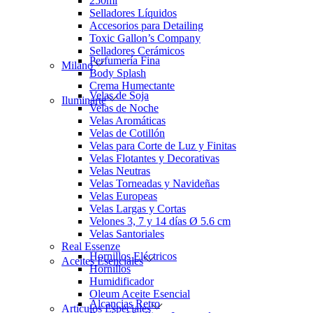
250ml
Selladores Líquidos
Accesorios para Detailing
Toxic Gallon’s Company
Selladores Cerámicos
Perfumería Fina
Milano
Body Splash
Crema Humectante
Velas de Soja
Iluminarte
Velas de Noche
Velas Aromáticas
Velas de Cotillón
Velas para Corte de Luz y Finitas
Velas Flotantes y Decorativas
Velas Neutras
Velas Torneadas y Navideñas
Velas Europeas
Velas Largas y Cortas
Velones 3, 7 y 14 días Ø 5.6 cm
Velas Santoriales
Real Essenze
Hornillos Eléctricos
Aceites Esenciales
Hornillos
Humidificador
Oleum Aceite Esencial
Alcancias Retro
Artículos Especiales