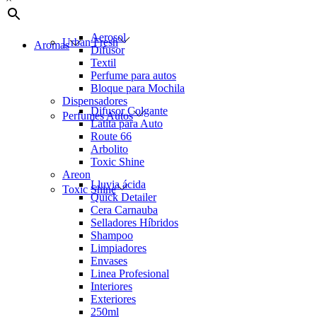
Aerosol
Urban Fresh
Aromas
Difusor
Textil
Perfume para autos
Bloque para Mochila
Dispensadores
Difusor Colgante
Perfumes Autos
Latita para Auto
Route 66
Arbolito
Toxic Shine
Areon
Lluvia ácida
Toxic Shine
Quick Detailer
Cera Carnauba
Selladores Híbridos
Shampoo
Limpiadores
Envases
Linea Profesional
Interiores
Exteriores
250ml