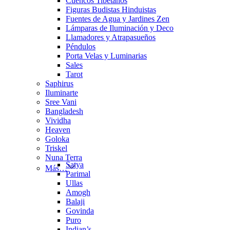
Cuencos Tibetanos
Figuras Budistas Hinduistas
Fuentes de Agua y Jardines Zen
Lámparas de Iluminación y Deco
Llamadores y Atrapasueños
Péndulos
Porta Velas y Luminarias
Sales
Tarot
Saphirus
Iluminarte
Sree Vani
Bangladesh
Vividha
Heaven
Goloka
Triskel
Nuna Terra
Satya
Más…
Parimal
Ullas
Amogh
Balaji
Govinda
Puro
Indian’s