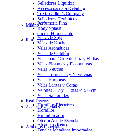
Selladores Líquidos
Accesorios para Detailing
Toxic Gallon’s Company
Selladores Cerámicos
Perfumería Fina
Milano
Body Splash
Crema Humectante
Velas de Soja
Iluminarte
Velas de Noche
Velas Aromáticas
Velas de Cotillón
Velas para Corte de Luz y Finitas
Velas Flotantes y Decorativas
Velas Neutras
Velas Torneadas y Navideñas
Velas Europeas
Velas Largas y Cortas
Velones 3, 7 y 14 días Ø 5.6 cm
Velas Santoriales
Real Essenze
Hornillos Eléctricos
Aceites Esenciales
Hornillos
Humidificador
Oleum Aceite Esencial
Alcancias Retro
Artículos Especiales
Fanales Metálicos Importados