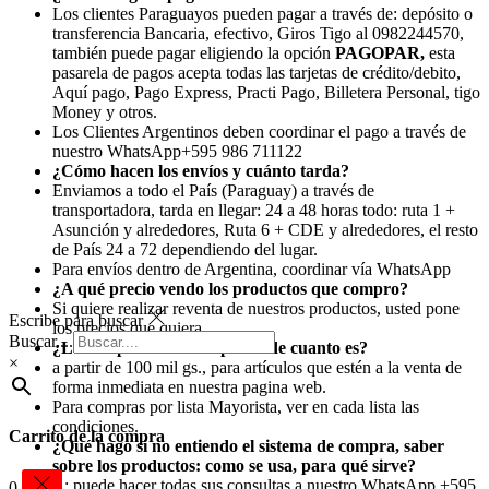
Los clientes Paraguayos pueden pagar a través de: depósito o
transferencia Bancaria, efectivo, Giros Tigo al 0982244570,
también puede pagar eligiendo la opción
PAGOPAR,
esta
pasarela de pagos acepta todas las tarjetas de crédito/debito,
Aquí pago, Pago Express, Practi Pago, Billetera Personal, tigo
Money y otros.
Los Clientes Argentinos deben coordinar el pago a través de
nuestro WhatsApp+595 986 711122
¿Cómo hacen los envíos y cuánto tarda?
Enviamos a todo el País (Paraguay) a través de
transportadora, tarda en llegar: 24 a 48 horas todo: ruta 1 +
Asunción y alrededores, Ruta 6 + CDE y alrededores, el resto
de País 24 a 72 dependiendo del lugar.
Para envíos dentro de Argentina, coordinar vía WhatsApp
¿A qué precio vendo los productos que compro?
Si quiere realizar reventa de nuestros productos, usted pone
Escribe para buscar
los precios que quiera.
Buscar....
¿La compra mínima a partir de cuanto es?
×
a partir de 100 mil gs., para artículos que estén a la venta de
forma inmediata en nuestra pagina web.
Para compras por lista Mayorista, ver en cada lista las
condiciones.
Carrito de la compra
¿Qué hago si no entiendo el sistema de compra, saber
sobre los productos: como se usa, para qué sirve?
R: puede hacer todas sus consultas a nuestro WhatsApp +595
0