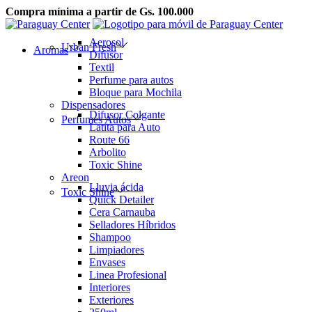
Compra mínima a partir de Gs. 100.000
Saltar
Saltar
a
al
Aerosol
Urban Fresh
la
contenido
Aromas
Difusor
navegación
Textil
Perfume para autos
Bloque para Mochila
Dispensadores
Difusor Colgante
Perfumes Autos
Latita para Auto
Route 66
Arbolito
Toxic Shine
Areon
Lluvia ácida
Toxic Shine
Quick Detailer
Cera Carnauba
Selladores Híbridos
Shampoo
Limpiadores
Envases
Linea Profesional
Interiores
Exteriores