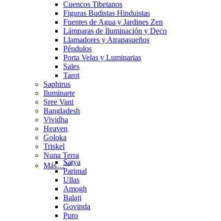
Cuencos Tibetanos
Figuras Budistas Hinduistas
Fuentes de Agua y Jardines Zen
Lámparas de Iluminación y Deco
Llamadores y Atrapasueños
Péndulos
Porta Velas y Luminarias
Sales
Tarot
Saphirus
Iluminarte
Sree Vani
Bangladesh
Vividha
Heaven
Goloka
Triskel
Nuna Terra
Satya
Más…
Parimal
Ullas
Amogh
Balaji
Govinda
Puro