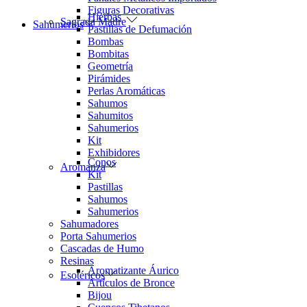
Figuras Decorativas
Hierbas
Sagrada Madre
Sahumerios
Pastillas de Defumación
Bombas
Bombitas
Geometría
Pirámides
Perlas Aromáticas
Sahumos
Sahumitos
Sahumerios
Kit
Exhibidores
Conos
Aromanza
Kit
Pastillas
Sahumos
Sahumerios
Sahumadores
Porta Sahumerios
Cascadas de Humo
Resinas
Aromatizante Áurico
Esotéricos
Artículos de Bronce
Bijou