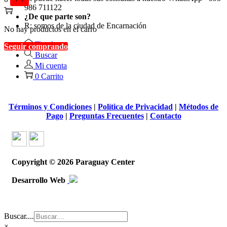
986 711122
¿De que parte son?
R: somos de la ciudad de Encarnación
No hay productos en el carro
Tienda
Seguir comprando
Buscar
Mi cuenta
0
Carrito
Términos y Condiciones
|
Política de Privacidad
|
Métodos de
Pago
|
Preguntas Frecuentes
|
Contacto
Copyright © 2026
Paraguay Center
Desarrollo Web
Buscar....
×