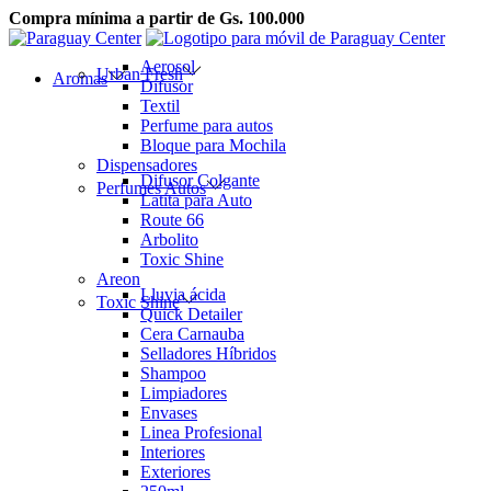
Compra mínima a partir de Gs. 100.000
Saltar
Saltar
a
al
Aerosol
Urban Fresh
la
contenido
Aromas
Difusor
navegación
Textil
Perfume para autos
Bloque para Mochila
Dispensadores
Difusor Colgante
Perfumes Autos
Latita para Auto
Route 66
Arbolito
Toxic Shine
Areon
Lluvia ácida
Toxic Shine
Quick Detailer
Cera Carnauba
Selladores Híbridos
Shampoo
Limpiadores
Envases
Linea Profesional
Interiores
Exteriores