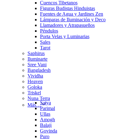
Cuencos Tibetanos
Figuras Budistas Hinduistas
Fuentes de Agua y Jardines Zen
Lámparas de Iluminación y Deco
Llamadores y Atrapasueños
Péndulos
Porta Velas y Luminarias
Sales
Tarot
Saphirus
Iluminarte
Sree Vani
Bangladesh
Vividha
Heaven
Goloka
Triskel
Nuna Terra
Satya
Más…
Parimal
Ullas
Amogh
Balaji
Govinda
Puro