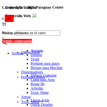
Copyright © 2026
Paraguay Center
Carrito de la compra
Desarrollo Web
0
Buscar....
No hay productos en el carro
×
Seguir comprando
Aerosol
Urban Fresh
Aromas
Difusor
Textil
Perfume para autos
Bloque para Mochila
Dispensadores
Difusor Colgante
Perfumes Autos
Latita para Auto
Route 66
Arbolito
Toxic Shine
Areon
Lluvia ácida
Toxic Shine
Quick Detailer