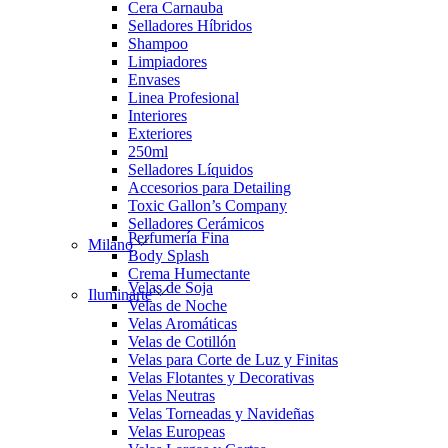
Cera Carnauba
Selladores Híbridos
Shampoo
Limpiadores
Envases
Linea Profesional
Interiores
Exteriores
250ml
Selladores Líquidos
Accesorios para Detailing
Toxic Gallon’s Company
Selladores Cerámicos
Perfumería Fina
Milano
Body Splash
Crema Humectante
Velas de Soja
Iluminarte
Velas de Noche
Velas Aromáticas
Velas de Cotillón
Velas para Corte de Luz y Finitas
Velas Flotantes y Decorativas
Velas Neutras
Velas Torneadas y Navideñas
Velas Europeas