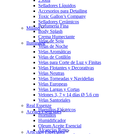
250ml
Selladores Líquidos
Accesorios para Detailing
Toxic Gallon’s Company
Selladores Cerámicos
Perfumería Fina
Milano
Body Splash
Crema Humectante
Velas de Soja
Iluminarte
Velas de Noche
Velas Aromáticas
Velas de Cotillón
Velas para Corte de Luz y Finitas
Velas Flotantes y Decorativas
Velas Neutras
Velas Torneadas y Navideñas
Velas Europeas
Velas Largas y Cortas
Velones 3, 7 y 14 días Ø 5.6 cm
Velas Santoriales
Real Essenze
Hornillos Eléctricos
Aceites Esenciales
Hornillos
Humidificador
Oleum Aceite Esencial
Alcancias Retro
Artículos Especiales