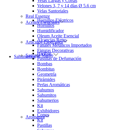
Velas Largas y Cortas
Velones 3, 7 y 14 días Ø 5.6 cm
Velas Santoriales
Real Essenze
Hornillos Eléctricos
Aceites Esenciales
Hornillos
Humidificador
Oleum Aceite Esencial
Alcancias Retro
Artículos Especiales
Fanales Metálicos Importados
Figuras Decorativas
Hierbas
Sagrada Madre
Sahumerios
Pastillas de Defumación
Bombas
Bombitas
Geometría
Pirámides
Perlas Aromáticas
Sahumos
Sahumitos
Sahumerios
Kit
Exhibidores
Conos
Aromanza
Kit
Pastillas