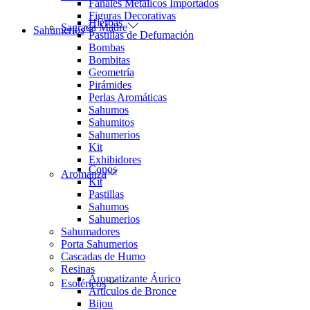
Fanales Metálicos Importados
Figuras Decorativas
Hierbas
Sagrada Madre
Sahumerios
Pastillas de Defumación
Bombas
Bombitas
Geometría
Pirámides
Perlas Aromáticas
Sahumos
Sahumitos
Sahumerios
Kit
Exhibidores
Conos
Aromanza
Kit
Pastillas
Sahumos
Sahumerios
Sahumadores
Porta Sahumerios
Cascadas de Humo
Resinas
Aromatizante Áurico
Esotéricos
Artículos de Bronce
Bijou