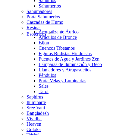
Sahumos
Sahumerios
Sahumadores
Porta Sahumerios
Cascadas de Humo
Resinas
Aromatizante Áurico
Esotéricos
Artículos de Bronce
Bijou
Cuencos Tibetanos
Figuras Budistas Hinduistas
Fuentes de Agua y Jardines Zen
Lámparas de Iluminación y Deco
Llamadores y Atrapasueños
Péndulos
Porta Velas y Luminarias
Sales
Tarot
Saphirus
Iluminarte
Sree Vani
Bangladesh
Vividha
Heaven
Goloka
Triskel