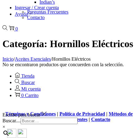
Indian’s
Ingresar / Crear cuenta
Preguntas Frecuentes
Ayuda
Contacto
0
Categoría:
Hornillos Eléctricos
Inicio
/
Aceites Esenciales
/
Hornillos Eléctricos
No se encontraron productos que concuerden con la selección.
Tienda
Buscar
Mi cuenta
0
Carrito
Términos y Condiciones
|
Política de Privacidad
|
Métodos de
Escribe para buscar
Pago
|
Preguntas Frecuentes
|
Contacto
Buscar....
×