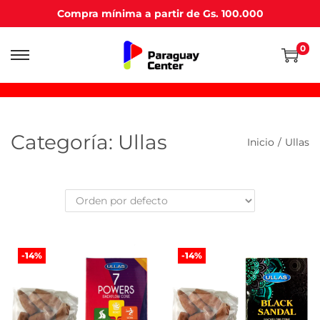
Compra mínima a partir de Gs. 100.000
0
Saltar
Saltar
a
al
la
contenido
navegación
Categoría:
Ullas
Inicio
/
Ullas
-14%
-14%