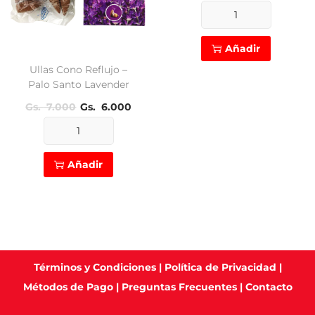
precio
pre
Ullas
original
act
Cono
era:
es:
Añadir
Reflujo
Gs.
Gs.
Ullas Cono Reflujo –
-
Palo Santo Lavender
7.000.
6.0
Tantra
El
El
Gs.
7.000
Gs.
6.000
Yoga
precio
precio
Ullas
cantidad
original
actual
Cono
era:
es:
Añadir
Reflujo
Gs.
Gs.
-
7.000.
6.000.
Palo
Santo
Lavender
Términos y Condiciones
|
Política de Privacidad
|
cantidad
Métodos de Pago
|
Preguntas Frecuentes
|
Contacto