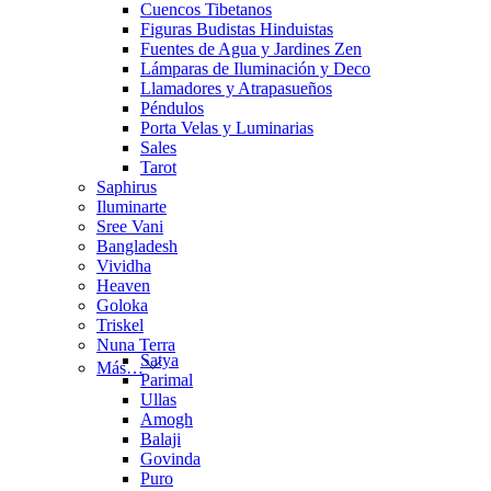
Cuencos Tibetanos
Figuras Budistas Hinduistas
Fuentes de Agua y Jardines Zen
Lámparas de Iluminación y Deco
Llamadores y Atrapasueños
Péndulos
Porta Velas y Luminarias
Sales
Tarot
Saphirus
Iluminarte
Sree Vani
Bangladesh
Vividha
Heaven
Goloka
Triskel
Nuna Terra
Satya
Más…
Parimal
Ullas
Amogh
Balaji
Govinda
Puro