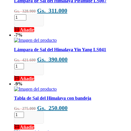
Lámpara de Sal del Himalaya Pirámide LS007
cantidad
El
El
Gs.
311.000
Gs.
328.900
precio
precio
Lámpara
de
original
actual
Sal
Añadir
era:
es:
del
-7%
Gs.
Gs.
Himalaya
Pirámide
328.900.
311.000.
LS007
Lámpara de Sal del Himalaya Yin Yang LS041
cantidad
El
El
Gs.
390.000
Gs.
421.600
precio
precio
Lámpara
de
original
actual
Sal
Añadir
era:
es:
del
-9%
Gs.
Gs.
Himalaya
Yin
421.600.
390.000.
Yang
Tabla de Sal del Himalaya con bandeja
LS041
El
El
Gs.
250.000
cantidad
Gs.
275.000
precio
precio
Tabla
de
original
actual
Sal
Añadir
era:
es:
del