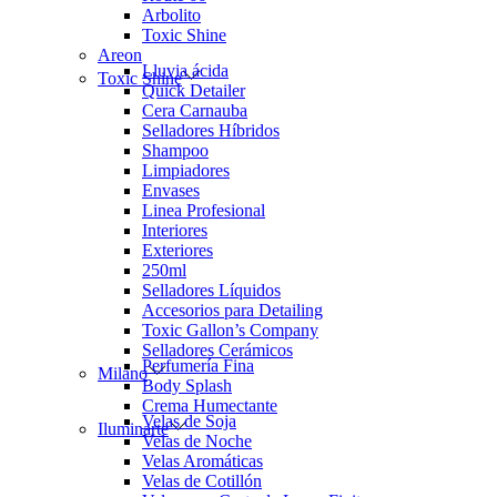
Arbolito
Toxic Shine
Areon
Lluvia ácida
Toxic Shine
Quick Detailer
Cera Carnauba
Selladores Híbridos
Shampoo
Limpiadores
Envases
Linea Profesional
Interiores
Exteriores
250ml
Selladores Líquidos
Accesorios para Detailing
Toxic Gallon’s Company
Selladores Cerámicos
Perfumería Fina
Milano
Body Splash
Crema Humectante
Velas de Soja
Iluminarte
Velas de Noche
Velas Aromáticas
Velas de Cotillón