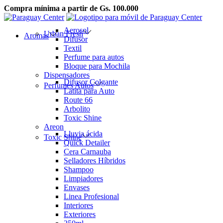
Compra mínima a partir de Gs. 100.000
Saltar
Saltar
a
al
Aerosol
Urban Fresh
la
contenido
Aromas
Difusor
navegación
Textil
Perfume para autos
Bloque para Mochila
Dispensadores
Difusor Colgante
Perfumes Autos
Latita para Auto
Route 66
Arbolito
Toxic Shine
Areon
Lluvia ácida
Toxic Shine
Quick Detailer
Cera Carnauba
Selladores Híbridos
Shampoo
Limpiadores
Envases
Linea Profesional
Interiores
Exteriores