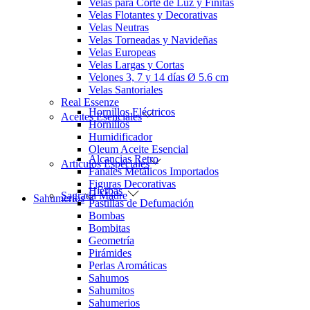
Velas para Corte de Luz y Finitas
Velas Flotantes y Decorativas
Velas Neutras
Velas Torneadas y Navideñas
Velas Europeas
Velas Largas y Cortas
Velones 3, 7 y 14 días Ø 5.6 cm
Velas Santoriales
Real Essenze
Hornillos Eléctricos
Aceites Esenciales
Hornillos
Humidificador
Oleum Aceite Esencial
Alcancias Retro
Artículos Especiales
Fanales Metálicos Importados
Figuras Decorativas
Hierbas
Sagrada Madre
Sahumerios
Pastillas de Defumación
Bombas
Bombitas
Geometría
Pirámides
Perlas Aromáticas
Sahumos
Sahumitos
Sahumerios