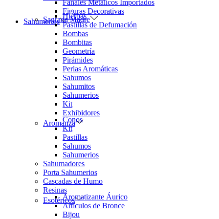
Fanales Metálicos Importados
Figuras Decorativas
Hierbas
Sagrada Madre
Sahumerios
Pastillas de Defumación
Bombas
Bombitas
Geometría
Pirámides
Perlas Aromáticas
Sahumos
Sahumitos
Sahumerios
Kit
Exhibidores
Conos
Aromanza
Kit
Pastillas
Sahumos
Sahumerios
Sahumadores
Porta Sahumerios
Cascadas de Humo
Resinas
Aromatizante Áurico
Esotéricos
Artículos de Bronce
Bijou