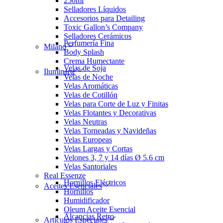
250ml
Selladores Líquidos
Accesorios para Detailing
Toxic Gallon’s Company
Selladores Cerámicos
Perfumería Fina
Milano
Body Splash
Crema Humectante
Velas de Soja
Iluminarte
Velas de Noche
Velas Aromáticas
Velas de Cotillón
Velas para Corte de Luz y Finitas
Velas Flotantes y Decorativas
Velas Neutras
Velas Torneadas y Navideñas
Velas Europeas
Velas Largas y Cortas
Velones 3, 7 y 14 días Ø 5.6 cm
Velas Santoriales
Real Essenze
Hornillos Eléctricos
Aceites Esenciales
Hornillos
Humidificador
Oleum Aceite Esencial
Alcancias Retro
Artículos Especiales