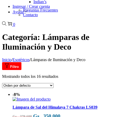
Indian’s
Ingresar / Crear cuenta
Preguntas Frecuentes
Ayuda
Contacto
0
Categoría:
Lámparas de
Iluminación y Deco
Inicio
/
Esotéricos
/
Lámparas de Iluminación y Deco
Filtro
Mostrando todos los 16 resultados
-8%
Lámpara de Sal del Himalaya 7 Chakras LS039
El
El
Gs.
350.000
Gs.
379.600