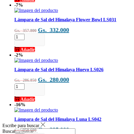
era:
es:
del
-7%
Gs.
Gs.
Himalaya
Flor
379.600.
350.000.
de
Lámpara de Sal del Himalaya Flower Bowl LS031
la
El
El
Gs.
332.000
Vida
Gs.
357.800
LS024
precio
precio
Lámpara
cantidad
de
original
actual
Sal
Añadir
era:
es:
del
-2%
Gs.
Gs.
Himalaya
Flower
357.800.
332.000.
Bowl
Lámpara de Sal del Himalaya Huevo LS026
LS031
El
El
Gs.
280.000
cantidad
Gs.
286.850
precio
precio
Lámpara
de
original
actual
Sal
Añadir
era:
es:
del
-16%
Gs.
Gs.
Himalaya
Huevo
286.850.
280.000.
LS026
Lámpara de Sal del Himalaya Luna LS042
cantidad
Escribe para buscar
El
El
Gs.
295.000
Gs.
350.600
Buscar....