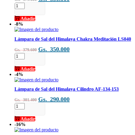
precio
precio
Lámpara
de
original
actual
Sal
Añadir
era:
es:
del
-8%
Gs.
Gs.
Himalaya
7
379.600.
350.000.
Chakras
Lámpara de Sal del Himalaya Chakra Meditación LS040
LS039
El
El
Gs.
350.000
cantidad
Gs.
379.600
precio
precio
Lámpara
de
original
actual
Sal
Añadir
era:
es:
del
-4%
Gs.
Gs.
Himalaya
Chakra
379.600.
350.000.
Meditación
Lámpara de Sal del Himalaya Cilindro AF-134-153
LS040
El
El
Gs.
290.000
cantidad
Gs.
301.400
precio
precio
Lámpara
de
original
actual
Sal
Añadir
era:
es:
del
-16%
Gs.
Gs.
Himalaya
Cilindro
301.400.
290.000.