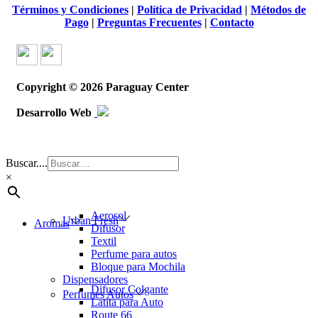
Términos y Condiciones
|
Política de Privacidad
|
Métodos de
Pago
|
Preguntas Frecuentes
|
Contacto
Copyright © 2026
Paraguay Center
Desarrollo Web
Buscar....
×
Aerosol
Urban Fresh
Aromas
Difusor
Textil
Perfume para autos
Bloque para Mochila
Dispensadores
Difusor Colgante
Perfumes Autos
Latita para Auto
Route 66