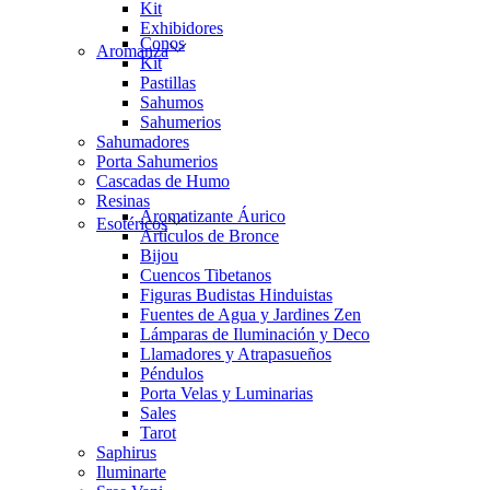
Kit
Exhibidores
Conos
Aromanza
Kit
Pastillas
Sahumos
Sahumerios
Sahumadores
Porta Sahumerios
Cascadas de Humo
Resinas
Aromatizante Áurico
Esotéricos
Artículos de Bronce
Bijou
Cuencos Tibetanos
Figuras Budistas Hinduistas
Fuentes de Agua y Jardines Zen
Lámparas de Iluminación y Deco
Llamadores y Atrapasueños
Péndulos
Porta Velas y Luminarias
Sales
Tarot
Saphirus
Iluminarte