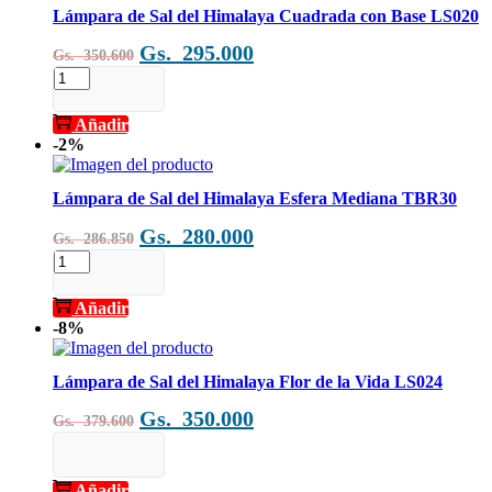
AF-
Lámpara de Sal del Himalaya Cuadrada con Base LS020
134-
El
El
Gs.
295.000
153
Gs.
350.600
cantidad
precio
precio
Lámpara
de
original
actual
Sal
Añadir
era:
es:
del
-2%
Gs.
Gs.
Himalaya
Cuadrada
350.600.
295.000.
con
Lámpara de Sal del Himalaya Esfera Mediana TBR30
Base
El
El
Gs.
280.000
LS020
Gs.
286.850
cantidad
precio
precio
Lámpara
de
original
actual
Sal
Añadir
era:
es:
del
-8%
Gs.
Gs.
Himalaya
Esfera
286.850.
280.000.
Mediana
Lámpara de Sal del Himalaya Flor de la Vida LS024
TBR30
El
El
Gs.
350.000
cantidad
Gs.
379.600
precio
precio
Lámpara
de
original
actual
Sal
Añadir