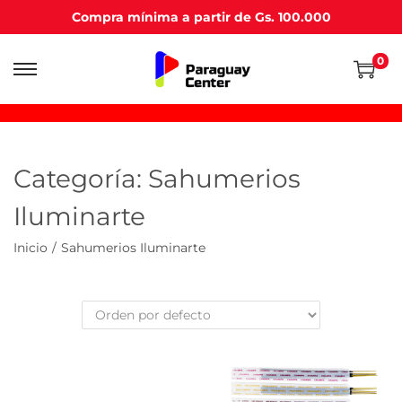
Compra mínima a partir de Gs. 100.000
0
Saltar
Saltar
a
al
la
contenido
navegación
Categoría:
Sahumerios
Iluminarte
Inicio
/
Sahumerios Iluminarte