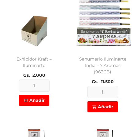
Exhibidor Kraft –
Sahumerio Iluminarte
Iluminarte
India – 7 Aromas
(963CB)
Gs.
2.000
Gs.
11.500
Exhibidor
Sahumerio
Kraft
Añadir
Iluminarte
-
Añadir
India
Iluminarte
-
cantidad
7