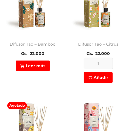
Difusor Tao – Bamboo
Difusor Tao – Citrus
Gs.
22.000
Gs.
22.000
Leer más
Difusor
Tao
Añadir
-
Citrus
cantidad
Agotado