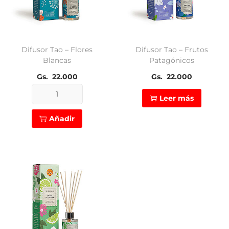
Difusor Tao – Flores
Difusor Tao – Frutos
Blancas
Patagónicos
Gs.
22.000
Gs.
22.000
Leer más
Difusor
Tao
Añadir
-
Flores
Blancas
cantidad