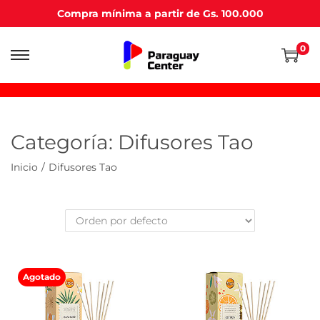
Compra mínima a partir de Gs. 100.000
0
Saltar
Saltar
a
al
la
contenido
navegación
Categoría:
Difusores Tao
Inicio
/
Difusores Tao
Agotado